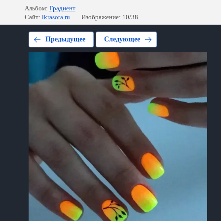
Альбом:
Градиент
Сайт:
lkrasota.ru
Изображение: 10/38
Предыдущее
Следующее